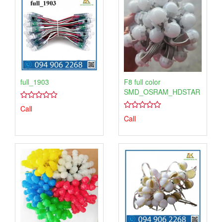
full_1903
F8 full color
SMD_OSRAM_HDSTAR
4.00
1
Call
trên
4.00
1
Call
5
trên
dựa
5
trên
dựa
đánh
trên
giá
đánh
giá