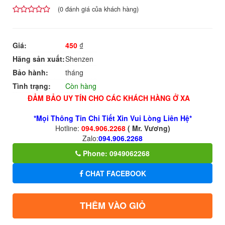
(
0
đánh giá của khách hàng)
4.00
1
trên
5
Giá:
450
₫
dựa
trên
Hãng sản xuất:
Shenzen
đánh
giá
Bảo hành:
tháng
Tình trạng:
Còn hàng
ĐẢM BẢO UY TÍN CHO CÁC KHÁCH HÀNG Ở XA
*Mọi Thông Tin Chi Tiết Xin Vui Lòng Liên Hệ*
Hotline:
094.906.2268
( Mr. Vương)
Zalo:
094.906.2268
Phone: 0949062268
CHAT FACEBOOK
THÊM VÀO GIỎ