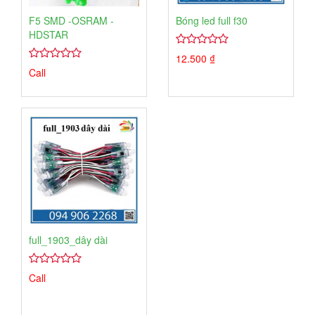
F5 SMD -OSRAM -
Bóng led full f30
HDSTAR
4.00
1
12.500
₫
trên
4.00
1
Call
5
trên
dựa
5
trên
dựa
đánh
trên
giá
đánh
giá
full_1903_dây dài
4.00
1
Call
trên
5
dựa