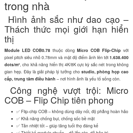
trong nhà
Hình ảnh sắc như dao cạo –
Thách thức mọi giới hạn hiển
thị
Module LED COB0.78
thuộc dòng
Micro COB Flip-Chip
với
pixel pitch siêu nhỏ 0.78mm và mật độ điểm ảnh lên tới
1.638.400
dots/m²
, cho khả năng hiển thị 4K/8K cực kỳ sắc nét trong không
gian hẹp. Đây là giải pháp lý tưởng cho
studio, phòng họp cao
cấp, trung tâm điều hành
– nơi hình ảnh là yếu tố sống còn.
Công nghệ vượt trội: Micro
COB – Flip Chip tiên phong
✅ Flip-chip COB – không dùng dây nối, độ phẳng hoàn hảo
✅ Khả năng chống bụi, chống sốc bề mặt
✅ Tản nhiệt tốt – giúp tăng tuổi thọ đáng kể
✅ Thiết kế module chuẩn – dễ lắp ráp, dễ bảo trì