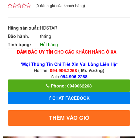
(
0
đánh giá của khách hàng)
4.00
1
trên
5
Hãng sản xuất:
HDSTAR
dựa
trên
Bảo hành:
tháng
đánh
giá
Tình trạng:
Hết hàng
ĐẢM BẢO UY TÍN CHO CÁC KHÁCH HÀNG Ở XA
*Mọi Thông Tin Chi Tiết Xin Vui Lòng Liên Hệ*
Hotline:
094.906.2268
( Mr. Vương)
Zalo:
094.906.2268
Phone: 0949062268
CHAT FACEBOOK
THÊM VÀO GIỎ