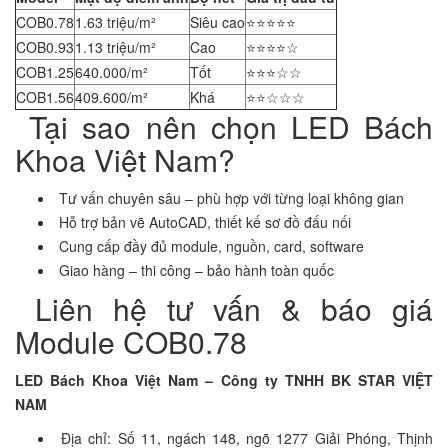
COB0.78
1.63 triệu/m²
Siêu cao
⭐⭐⭐⭐⭐
COB0.93
1.13 triệu/m²
Cao
⭐⭐⭐⭐☆
COB1.25
640.000/m²
Tốt
⭐⭐⭐☆☆
COB1.56
409.600/m²
Khá
⭐⭐☆☆☆
Tại sao nên chọn LED Bách
Khoa Việt Nam?
Tư vấn chuyên sâu – phù hợp với từng loại không gian
Hỗ trợ bản vẽ AutoCAD, thiết kế sơ đồ đấu nối
Cung cấp đầy đủ module, nguồn, card, software
Giao hàng – thi công – bảo hành toàn quốc
Liên hệ tư vấn & báo giá
Module COB0.78
LED Bách Khoa Việt Nam – Công ty TNHH BK STAR VIỆT
NAM
Địa chỉ: Số 11, ngách 148, ngõ 1277 Giải Phóng, Thịnh