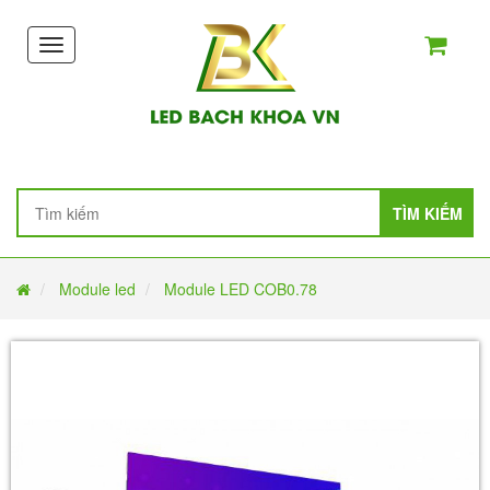
Toggle
navigation
TÌM KIẾM
Module led
Module LED COB0.78