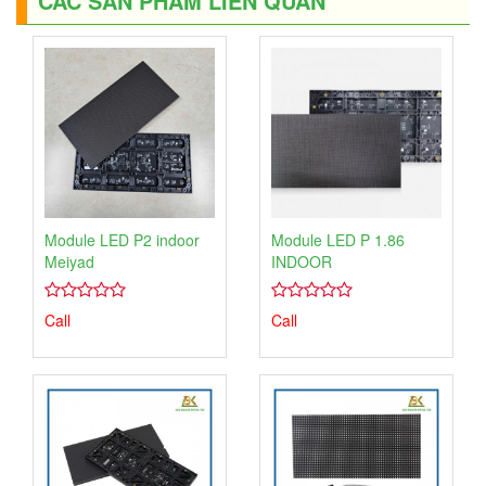
CÁC SẢN PHẨM LIÊN QUAN
Module LED P2 indoor
Module LED P 1.86
Meiyad
INDOOR
4.00
1
4.00
1
Call
Call
trên
trên
5
5
dựa
dựa
trên
trên
đánh
đánh
giá
giá