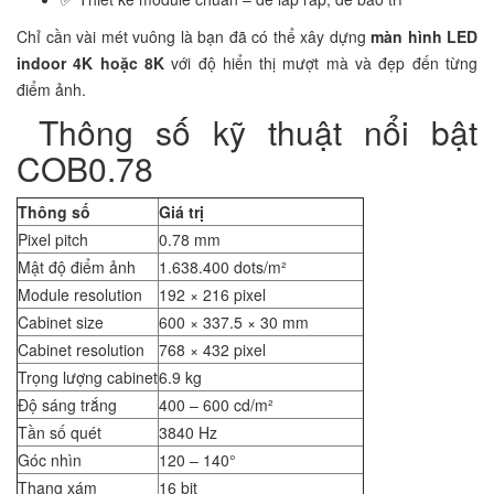
Chỉ cần vài mét vuông là bạn đã có thể xây dựng
màn hình LED
indoor 4K hoặc 8K
với độ hiển thị mượt mà và đẹp đến từng
điểm ảnh.
Thông số kỹ thuật nổi bật
COB0.78
Thông số
Giá trị
Pixel pitch
0.78 mm
Mật độ điểm ảnh
1.638.400 dots/m²
Module resolution
192 × 216 pixel
Cabinet size
600 × 337.5 × 30 mm
Cabinet resolution
768 × 432 pixel
Trọng lượng cabinet
6.9 kg
Độ sáng trắng
400 – 600 cd/m²
Tần số quét
3840 Hz
Góc nhìn
120 – 140°
Thang xám
16 bit