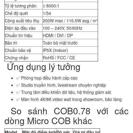
Tỷ lệ tương phản
≥ 8000:1
Chế độ quét
1/54
Công suất tiêu thụ
200W max / 116.5W avg / m²
Điện áp đầu vào
100 – 240V, 50/60Hz
Chuẩn tín hiệu
HDMI / DVI / DP
Bảo trì
Toàn bộ mặt trước
Chuẩn bảo vệ
IP5X (Indoor)
Chứng nhận
RoHS / FCC / CE
Ứng dụng lý tưởng
✅ Phòng họp điều hành cấp cao
✅ Studio truyền hình, livestream chuyên nghiệp
✅ Trung tâm điều khiển dữ liệu, hệ thống giám sát
✅ Màn hình 4K/8K video wall trong showroom, bảo tàng
So sánh COB0.78 với các
dòng Micro COB khác
Model
Mật độ điểm ảnh
Độ nét
Giá trị đầu tư