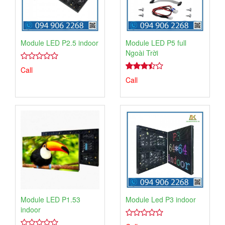
Module LED P2.5 indoor
Module LED P5 full
Ngoài Trời
4.00
1
Call
trên
4.00
1
Call
5
trên 5
dựa
dựa
trên
trên
đánh
đánh
giá
giá
Module LED P1.53
Module Led P3 indoor
indoor
4.00
1